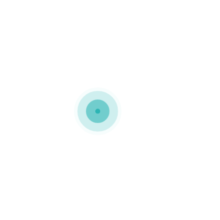
MEDIAPACK®
Embalagens em cartão
compacto
Esta embalagem com
gaveta foi personalizada
com logótipo da marca
0 COMMENTS
GOSTO