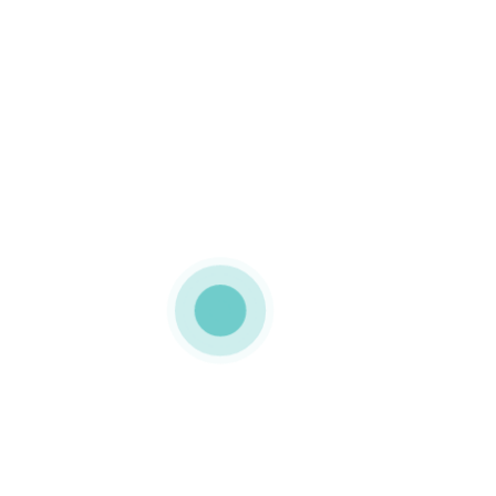
MEDIAPACK®
Caixas de cartão micro
canelado
Trata se de uma
embalagem totalmente
personalizada com tampa
basculante
Foi ainda inserida
uma pega com o objetivo
de facilitar o transporte