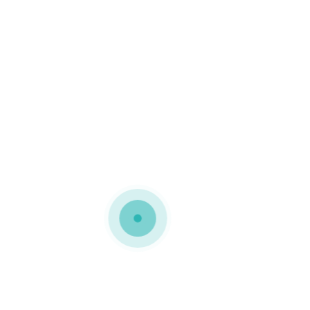
MEDIAPACK®
caixa de cartao compacto
Embalagens em cartão
compacto para o
SPORTING A esta
embalagem com tampa e
fundo foi acrescentada
uma manga em cartolina
personalizada Caixa do
relógio comemorativo da
conquista do campeonato