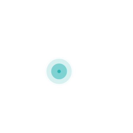
MEDIAPACK®
Embalagens de micro
canelado
Embalagem personalizada
frente e verso
extremamente resistente
e com aspeto elegante
0 COMMENTS
GOSTO