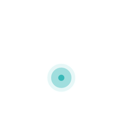
como o
microcanelado
podem ser fabricados com
materiais recicláveis e
biodegradáveis
, sendo
uma escolha amiga do
ambiente.
Num mercado cada vez
mais consciente, as
embalagens
sustentáveis em cartão
comunicam
responsabilidade
ambiental
e reforçam o
compromisso da marca
com o futuro do
planeta
.