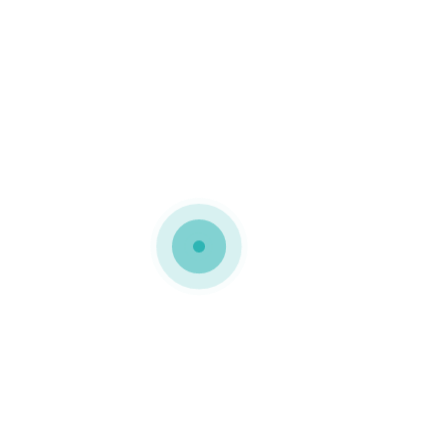
MEDIAPACK®
cartao micro canelado
Embalagens de cartão
micro canelado com
tampa basculante e
personalizadas para a
FOURTEEN
0 COMMENTS
GOSTO