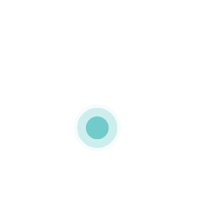
MEDIAPACK®
cartão micro canelado
Embalagem em micro
canelado Esta embalagem
personalizada frente e
verso e com tampa
basculante foi produzida à
medida para a FRUUT
0 COMMENTS
GOSTO