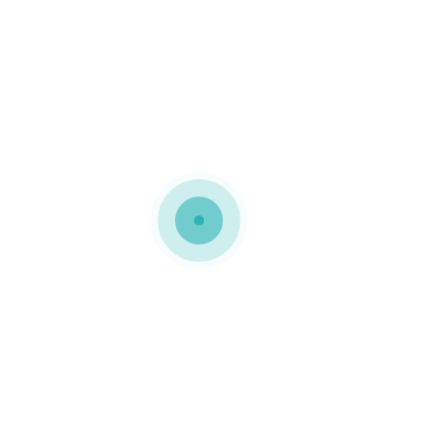
MEDIAPACK®
Embalagens basculantes
Esta embalagem com
fundo automático foi
personalizada a 4 cores
0 COMMENTS
GOSTO