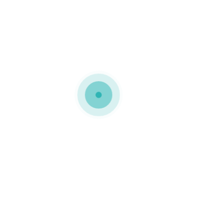
nelado
 personalização temática Nesta embalagem foi inserida uma peg