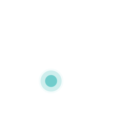
MEDIAPACK®
Embalagens quadradas
Estas caixas de modelo
basculante foram
totalmente personalizadas
para a marca HUAWEI
Embalagens utilizadas no
lançamento
do Smartphone Huawei
Ascend Mate 7 vendido
em conjunto com a