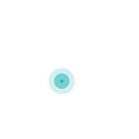
MEDIAPACK®
Caixa em micro canelado
Caixa em micro canelado
modelo basculante Esta
embalagem foi
personalizada com a
imagem do projeto
Dragon Force do FCP
0 COMMENTS
GOSTO