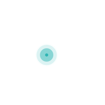
MEDIAPACK®
Embalagens personalizadas
Trata se de uma caixa
personalizada com tampa
basculante resistente e
ecológica
0 COMMENTS
GOSTO