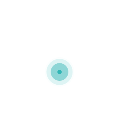
MEDIAPACK®
Embalagens em cartão micro
canelado
Embalagens ecológicas
personalizadas a 1 cor
mantendo o kraft de
fundo
0 COMMENTS
GOSTO