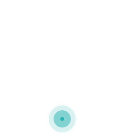
organizações a partir de
três colaboradores. Esses
planos oferecem cuidados
médicos ilimitados desde
o primeiro dia, sem
períodos de carência, e
acesso a uma rede com
mais de 42.600
prestadores privados.
Além disso, a empresa
oferece serviços como
vídeo-consultas,
atendimento médico
domiciliar e segunda
opinião médica, garantindo
suporte contínuo e
abrangente aos seus