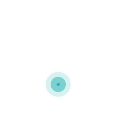
MEDIAPACK®
Caixa em cartolina
Esta embalagem em
forma de cubo foi
plastificada com
acabamento brilhante
ficando mais resistente e
elegante No interior foi
revestida com verniz
alimentar