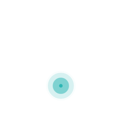
MEDIAPACK®
embalagem personalizada
Embalagens em micro
canelado para a CORAIL
Embalagens ecológicas
personalizadas a 1 cor no
exterior e interior
mantendo o kraft de
fundo