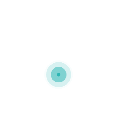
MEDIAPACK®
personalização no exterior e
interior
Embalagens de cartão
micro canelado com
tampa basculante e
personalizadas para a
FOURTEEN
0 COMMENTS
GOSTO