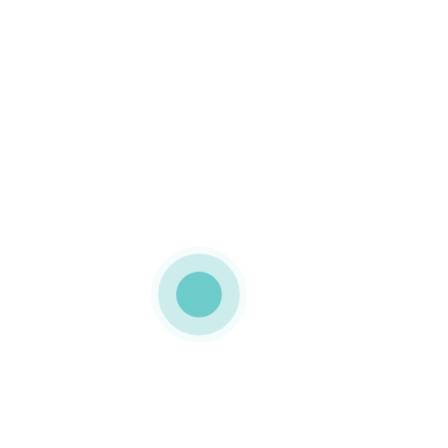
MEDIAPACK®
Embalagens com tampa e
fundo
Na tampa foi inserido um
elegante laço vermelho
Esta caixa em cartolina foi
desenvolvida com o
objectivo de acompanhar
o cartão presente de
todos os shoppings Sonae
Sierra