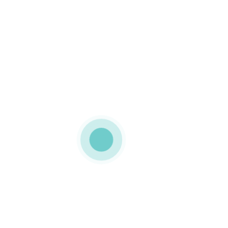
MEDIAPACK®
Tubos em cartão
Esta embalagem com
personalização Offset a 4
e acabamento mate é 100
em cartão inclusivamente
a tampa o que lhe confere
o titulo de embalagem
ecológica
0 COMMENTS