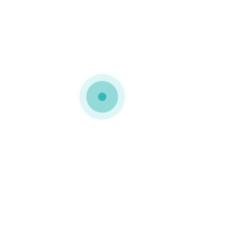
SUSTENTÁVEIS
,
EXPERIÊNCIA DE
COMPRA
,
INFLUÊNCIA DE
DECISÃO DE COMPRA
,
INSPIRAÇÃO
,
RECORDAÇÃO DA MARCA
CAIXAS PARA GARRAFAS
As caixas para garrafas
proporcionam uma
excelente apresentação
da garrafa e marca. Muito
valorizadas especialmente
para oferta da bebida, são
GOSTO