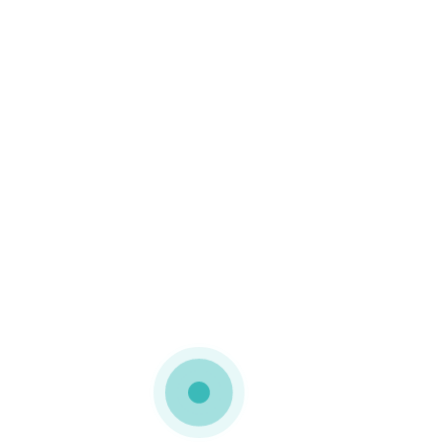
Durabilidade
–
Dependendo do material,
podem ser reutilizados
diversas vezes.
Versatilidade e Design
:
Personalizáveis
–
Impressões de alta
qualidade, texturas e
acabamentos
diferenciados.
Variedade de
tamanhos
– Adaptam-se
a diferentes tipos de
produtos.
Formato
ergonômico
– Fácil de