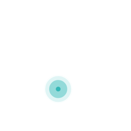
RESISTENTE
,
EMBALAGENS
,
EMBALAGENS
ECOLÓGICAS
,
EMBALAGENS PARA E-
COMMERCE
,
EMBALAGENS
RECICLÁVEIS
,
EMBALAGENS
SUSTENTÁVEIS
,
INSPIRATION
,
KNOWLEDGE
,
LIFESTYLE
,
MARKETING
,
SUSTENTABILIDADE
,
TUBOS
TUBOS de CARTÃO
ALIMENTARES