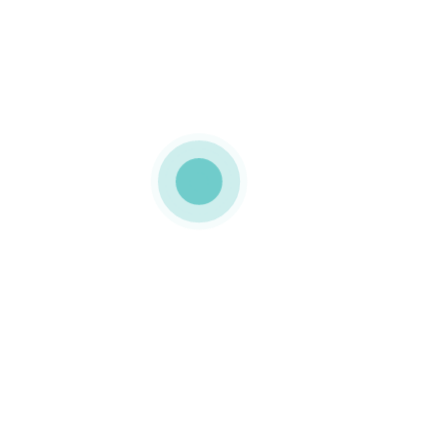
MEDIAPACK®
tubos de cartao
personalizados
0 COMMENTS
GOSTO