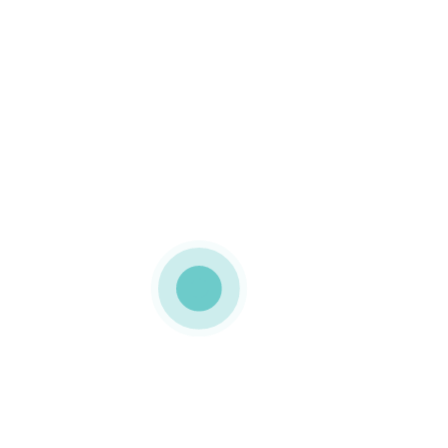
MEDIAPACK®
Tubos de cartão
Esta embalagem com
personalização Offset a 4
cores e hotfoil stamping
Teve uma plastificação
com acabamento
brilhante que lhe conferiu
mais resistência e
elegância