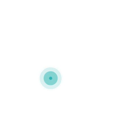
MEDIAPACK®
Embalagens de cartão micro
canelado
As embalagens de cartão
micro canelado são
resistentes traduzindo se
numa excelente solução e
commerce Trata se de um
modelo basculante que
permite um prático
sistema de abertura e
fecho